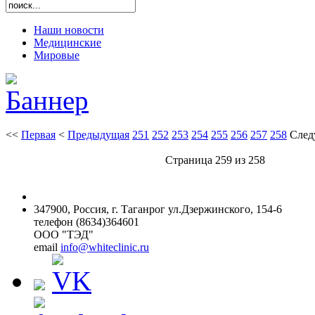
Наши новости
Медицинские
Мировые
<<
Первая
<
Предыдущая
251
252
253
254
255
256
257
258
След
Страница 259 из 258
347900, Россия, г. Таганрог ул.Дзержинского, 154-6
телефон (8634)364601
ООО "ТЭД"
email
info@whiteclinic.ru