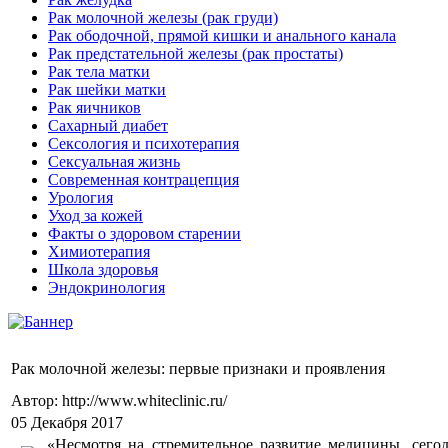
Рак молочной железы (рак груди)
Рак ободочной, прямой кишки и анального канала
Рак предстательной железы (рак простаты)
Рак тела матки
Рак шейки матки
Рак яичников
Сахарный диабет
Сексология и психотерапия
Сексуальная жизнь
Современная контрацепция
Урология
Уход за кожей
Факты о здоровом старении
Химиoтерапия
Школа здоровья
Эндокринология
Рак молочной железы: первые признаки и проявления
Автор: http://www.whiteclinic.ru/
05 Декабря 2017
«Несмотря на стремительное развитие медицины, сего