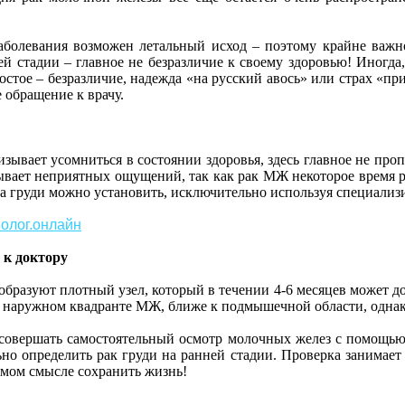
болевания возможен летальный исход – поэтому крайне важно
й стадии – главное не безразличие к своему здоровью! Иногд
остое – безразличие, надежда «на русский авось» или страх «при
 обращение к врачу.
зывает усомниться в состоянии здоровья, здесь главное не про
ывает неприятных ощущений, так как рак МЖ некоторое время 
ка груди можно установить, исключительно используя специали
олог.онлайн
 к доктору
бразуют плотный узел, который в течении 4-6 месяцев может дос
м наружном квадранте МЖ, ближе к подмышечной области, однако
овершать самостоятельный осмотр молочных желез с помощью 
но определить рак груди на ранней стадии. Проверка занимает
ямом смысле сохранить жизнь!