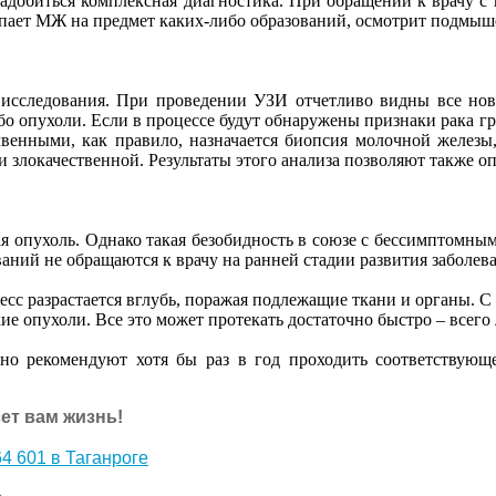
адобиться комплексная диагностика. При обращении к врачу с 
пает МЖ на предмет каких-либо образований, осмотрит подмыш
 исследования. При проведении УЗИ отчетливо видны все ново
бо опухоли. Если в процессе будут обнаружены признаки рака г
венными, как правило, назначается биопсия молочной железы,
 злокачественной. Результаты этого анализа позволяют также о
ая опухоль. Однако такая безобидность в союзе с бессимптомны
ний не обращаются к врачу на ранней стадии развития заболева
с разрастается вглубь, поражая подлежащие ткани и органы. С т
ие опухоли. Все это может протекать достаточно быстро – всего 
ьно рекомендуют хотя бы раз в год проходить соответствующ
ет вам жизнь!
4 601 в Таганроге