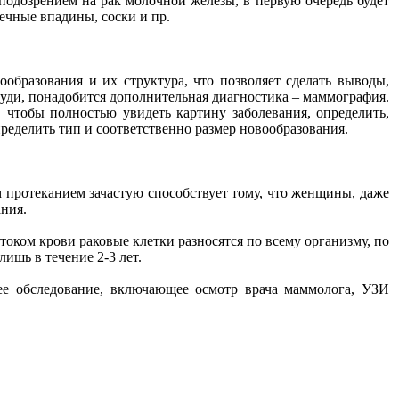
подозрением на рак молочной железы, в первую очередь будет
ечные впадины, соски и пр.
образования и их структура, что позволяет сделать выводы,
руди, понадобится дополнительная диагностика – маммография.
 чтобы полностью увидеть картину заболевания, определить,
пределить тип и соответственно размер новообразования.
м протеканием зачастую способствует тому, что женщины, даже
ния.
оком крови раковые клетки разносятся по всему организму, по
лишь в течение 2-3 лет.
ее обследование, включающее осмотр врача маммолога, УЗИ