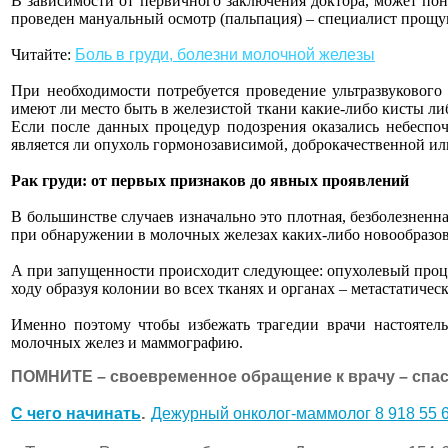
В зависимости от первичного заключения доктора, может пон
проведен мануальный осмотр (пальпация) – специалист прощу
Читайте:
Боль в груди, болезни молочной железы
При необходимости потребуется проведение ультразвукового
имеют ли место быть в железистой ткани какие-либо кисты ли
Если после данных процедур подозрения оказались небеспоч
является ли опухоль гормонозависимой, доброкачественной или
Рак груди: от первых признаков до явных проявлений
В большинстве случаев изначально это плотная, безболезненн
при обнаружении в молочных железах каких-либо новообразова
А при запущенности происходит следующее: опухолевый процес
ходу образуя колонии во всех тканях и органах – метастатическ
Именно поэтому чтобы избежать трагедии врачи настоятел
молочных желез и маммографию.
ПОМНИТЕ – своевременное обращение к врачу – спас
.
C чего начинать
Дежурный онколог-маммолог 8 918 55 6