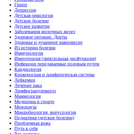
Грипп
Депрессия
Детская онкология
Детские болезни
Детское развитие
Заболевания молочных желез
Здоровое питание. Диеты
Здоровье и душевное равновесие
Из истории болезни
Иммунология
Импотенция (эректильная дисфункция)
Инфекции передаваемые половым путем
Кардиология
Кровеносная и лимфатическая система
Лейкемии
Лечение рака
Лимфогранулематоз
Маммология
Медицина в спорте
Менопауза
Микробиология, вирусология
Педиатрия (детские болезни)
Проблемная кожа
Путь к себе
Рак желудка