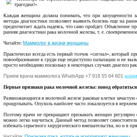
трагедии!»
Каждая женщина должна понимать, что при запущенности за
методы диагностики позволяют выявить болезнь еще на ранне
предпочитает ждать надеясь, что само пройдет. Объяснение пр
ранняя диагностики рака молочной железы, т. е. своевременное
Читайте:
Маммолог в жизни женщины
Практически всегда есть первый толчок «сигнал», который при
новообразование в груди еще недоступно пальпации и не выз
просто необходимо поскольку в некоторых случаях диагноз ра
Прием врача маммолога
WhatsApp +7 918 55 64 601
мамм
Первые признаки рака молочной железы: повод обратиться
Размножающиеся в молочной железе раковые клетки зачастую о
прощупывать. Опухоль наиболее часто локализуется в верхне
Поэтому врачи не прекращают призывать женщин регулярно с
можно легко научиться. Данный метод позволяет самостоятель
избежать серьезного хирургического вмешательства, но и в пр
Читайте:
Признаки рака, которые игнорируют женщины