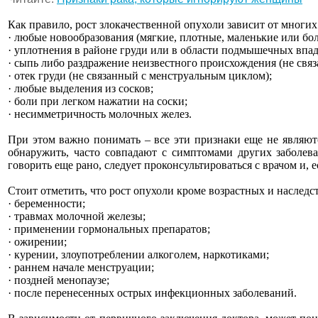
Как правило, рост злокачественной опухоли зависит от многих
· любые новообразования (мягкие, плотные, маленькие или бо
· уплотнения в районе груди или в области подмышечных впа
· сыпь либо раздражение неизвестного происхождения (не связ
· отек груди (не связанный с менструальным циклом);
· любые выделения из сосков;
· боли при легком нажатии на соски;
· несимметричность молочных желез.
При этом важно понимать – все эти признаки еще не являют
обнаружить, часто совпадают с симптомами других заболева
говорить еще рано, следует проконсультироваться с врачом и,
Стоит отметить, что рост опухоли кроме возрастных и наслед
· беременности;
· травмах молочной железы;
· применении гормональных препаратов;
· ожирении;
· курении, злоупотреблении алкоголем, наркотиками;
· раннем начале менструации;
· поздней менопаузе;
· после перенесенных острых инфекционных заболеваний.