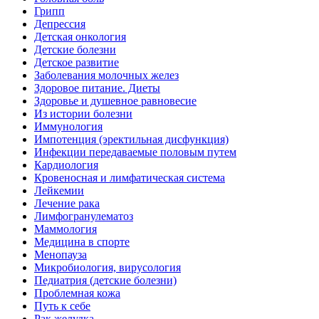
Грипп
Депрессия
Детская онкология
Детские болезни
Детское развитие
Заболевания молочных желез
Здоровое питание. Диеты
Здоровье и душевное равновесие
Из истории болезни
Иммунология
Импотенция (эректильная дисфункция)
Инфекции передаваемые половым путем
Кардиология
Кровеносная и лимфатическая система
Лейкемии
Лечение рака
Лимфогранулематоз
Маммология
Медицина в спорте
Менопауза
Микробиология, вирусология
Педиатрия (детские болезни)
Проблемная кожа
Путь к себе
Рак желудка