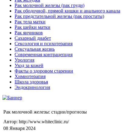
Рак молочной железы (рак груди)
Рак ободочной, прямой кишки и анального канала
Рак предстательной железы (рак простаты)
Рак тела матки
Рак шейки матки
Рак яичников
Сахарный диабет
Сексология и психотерапия
Сексуальная жизнь
Современная контрацепция
Урология
Уход за кожей
Факты о здоровом старении
Химиoтерапия
Школа здоровья
Эндокринология
Рак молочной железы: стадии/прогнозы
Автор: http://www.whiteclinic.ru/
08 Января 2024