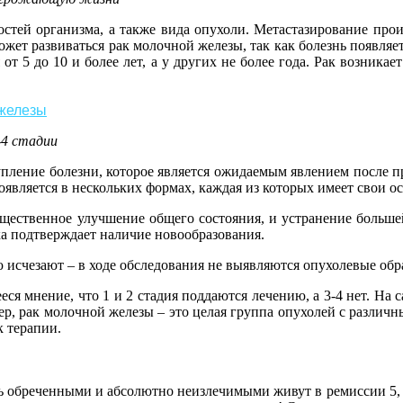
остей организма, а также вида опухоли. Метастазирование прои
может развиваться рак молочной железы, так как болезнь появля
 от 5 до 10 и более лет, а у других не более года. Рак возника
 железы
-4 стадии
упление болезни, которое является ожидаемым явлением после п
роявляется в нескольких формах, каждая из которых имеет свои 
ественное улучшение общего состояния, и устранение большей 
ка подтверждает наличие новообразования.
счезают – в ходе обследования не выявляются опухолевые обра
ся мнение, что 1 и 2 стадия поддаются лечению, а 3-4 нет. На
р, рак молочной железы – это целая группа опухолей с различн
к терапии.
ь обреченными и абсолютно неизлечимыми живут в ремиссии 5, 7,