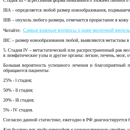
Стадия III – агрессивная форма инвазивного злокачественного 
IIIA – определяется любой размер новообразования, подмыше
IIIB – опухоль любого размера, отмечается прорастание в ко
Читайте:
Самые важные вопросы о раке молочной желез
IIIC – размер новообразования любой, выявляются метастазы
5. Стадия IV – метастатический или распространенный рак мо
в лимфатические узлы и другие органы: легкие, печень, мозг,
Большая вероятность успешного лечения и благоприятный п
обращаются пациенты:
25% - l стадия;
50% - ll стадия;
20% - lll стадия;
5% - lV стадия.
Согласно данной статистике, ежегодно в РФ диагностируется 
Как быстро рак груди переходит в злокачественную стадию