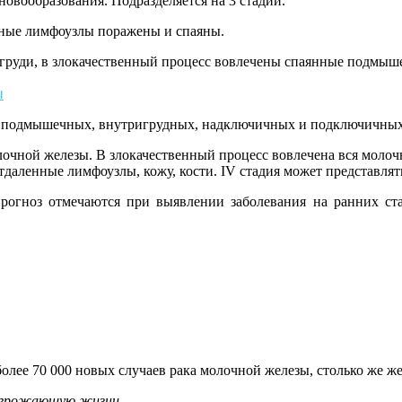
новообразования. Подразделяется на 3 стадии.
чные лимфоузлы поражены и спаяны.
жу груди, в злокачественный процесс вовлечены спаянные подмы
ы
 в подмышечных, внутригрудных, надключичных и подключичных 
лочной железы. В злокачественный процесс вовлечена вся молочн
 отдаленные лимфоузлы, кожу, кости. IV стадия может представля
рогноз отмечаются при выявлении заболевания на ранних ста
более 70 000 новых случаев рака молочной железы, столько же 
, угрожающую жизни