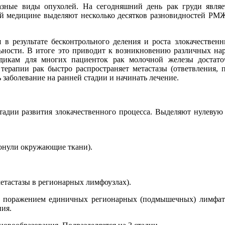
ные виды опухолей. На сегодняшний день рак груди являет
й медицине выделяют несколько десятков разновидностей РМ
я в результате бесконтрольного деления и роста злокачествен
ьности. В итоге это приводит к возникновению различных на
дикам для многих пациенток рак молочной железы достаточ
терапии рак быстро распространяет метастазы (ответвления,
заболевание на ранней стадии и начинать лечение.
стадии развития злокачественного процесса. Выделяют нулевую
ронули окружающие ткани).
метастазы в регионарных лимфоузлах).
м с поражением единичных регионарных (подмышечных) лимфат
ния.