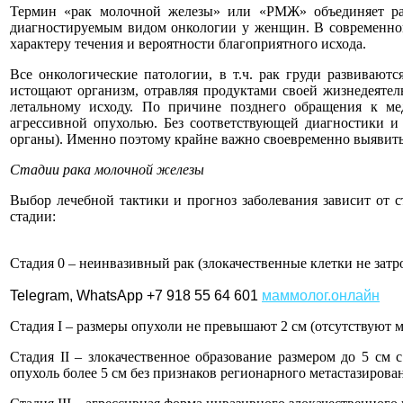
Термин «рак молочной железы» или «РМЖ» объединяет раз
диагностируемым видом онкологии у женщин. В современно
характеру течения и вероятности благоприятного исхода.
Все онкологические патологии, в т.ч. рак груди развиваютс
истощают организм, отравляя продуктами своей жизнедеятел
летальному исходу. По причине позднего обращения к ме
агрессивной опухолью. Без соответствующей диагностики и 
органы). Именно поэтому крайне важно своевременно выявить 
Стадии рака молочной железы
Выбор лечебной тактики и прогноз заболевания зависит от 
стадии:
Стадия 0 – неинвазивный рак (злокачественные клетки не зат
Telegram, WhatsApp +7 918 55 64 601
маммолог.онлайн
Стадия I – размеры опухоли не превышают 2 см (отсутствуют 
Стадия II – злокачественное образование размером до 5 с
опухоль более 5 см без признаков регионарного метастазирова