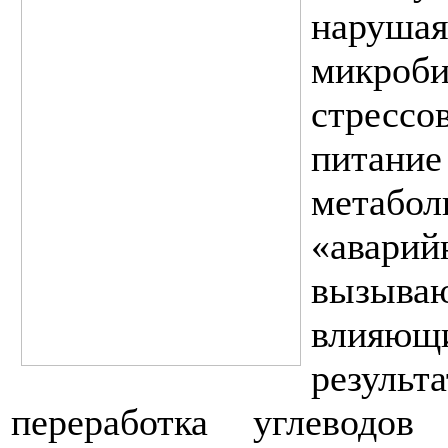
наруш
микроб
стрессо
питан
метаб
«аварий
вызываю
влияющ
резуль
переработка углеводо